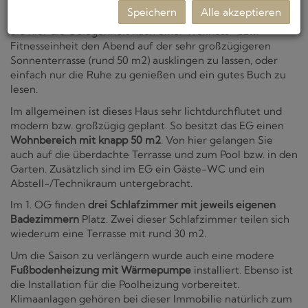
für einen
Wellness- bzw. Fitnessbereich mit Whirlpool,
Speichern
Alle akzeptieren
Sauna
und einer freistehender Badewanne. Auch haben
Sie hier die Gelegenheit nach einer Wellness- bzw.
Fitnesseinheit den Abend auf der sehr großzügigeren
Sonnenterrasse (rund 50 m2) ausklingen zu lassen, oder
einfach nur die Ruhe zu genießen und ein gutes Buch zu
lesen.
Im allgemeinen ist dieses Haus sehr lichtdurchflutet und
modern bzw. großzügig geplant. So besitzt das EG einen
Wohnbereich mit knapp 50 m2
. Von hier gelangen Sie
auch auf die überdachte Terrasse und zum Pool bzw. in den
Garten. Zusätzlich sind im EG ein Gäste-WC und ein
Abstell-/Technikraum untergebracht.
Im 1. OG finden
drei Schlafzimmer mit jeweils eigenen
Badezimmern
Platz. Zwei dieser Schlafzimmer teilen sich
wiederum eine Terrasse mit rund 30 m2.
Um die Saison zu verlängern wurde auch eine modere
Fußbodenheizung mit Wärmepumpe
installiert. Ebenso ist
die Installation für die Poolheizung vorbereitet.
Klimaanlagen gehören bei dieser Immobilie natürlich zum