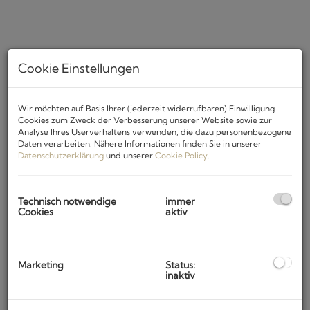
Cookie Einstellungen
Wir möchten auf Basis Ihrer (jederzeit widerrufbaren) Einwilligung
Cookies zum Zweck der Verbesserung unserer Website sowie zur
Analyse Ihres Userverhaltens verwenden, die dazu personenbezogene
Daten verarbeiten. Nähere Informationen finden Sie in unserer
Datenschutzerklärung
und unserer
Cookie Policy
.
Beschreibung
Diese
moderne Doppelhaushälfte wurde 2023 gebaut
und
Technisch notwendige
immer
ausgestattet und wird aktuell touristisch vermietet.
Cookies
aktiv
Auf einem Grundstück mit ca. 481 m2 und einer gesamten
Nutzfläche von 270 m2
ist ausreichen Platz gegeben um
mit Familie und Freunden die Sommertage zu genießen.
Marketing
Status:
inaktiv
Die Immobilie ist mit sehr
modernen Möbeln und Geräten
ausgestattet und bietet darüberhinaus im 2. OG auch Platz