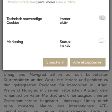
Datenschutzerklärung
und unserer
Cookie Policy
.
Technisch notwendige
immer
Cookies
aktiv
Marketing
Status:
inaktiv
Speichern
Alle akzeptieren
Umag-Novigrad
Umag und Novigrad zählen zu den beliebtesten
Küstenstädten an der Westküste Istriens und gehören zu
den gefragtesten Regionen für Immobilien in Istrien.
Während Novigrad mit seiner historischen Altstadt, dem
romantischen Hafen Mandrač und einer ausgezeichneten
Gastronomieszene begeistert, überzeugt Umag durch
seine moderne Marina, das internationale ATP-
Tennisturnier und seine
hervorragende Lage in