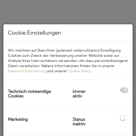
Cookie Einstellungen
Wir möchten auf Basis Ihrer (jederzeit widerrufbaren) Einwilligung
Cookies zum Zweck der Verbesserung unserer Website sowie zur
Analyse Ihres Userverhaltens verwenden, die dazu personenbezogene
Daten verarbeiten. Nähere Informationen finden Sie in unserer
Beschreibung
Datenschutzerklärung
und unserer
Cookie Policy
.
Diese gepflegte und großzügige Immobilie bietet Ihnen
Technisch notwendige
immer
alles, was Sie sich für Ihr neues Zuhause wünschen können.
Cookies
aktiv
Auf einer
Fläche von ca. 180 m2
haben Sie Platz für eine
große Familie und Ihre Freunde.
Diese
Villa mit Pool
liegt in der Nähe der Stadt Poreč und
Marketing
Status:
ist nur 4 km vom Meer entfernt. Der
wunderschön
inaktiv
angelegte Garten
mit Außenpool (24 m2), einer
überdachte Terrasse mit großem Tisch, Grill-Kamin und