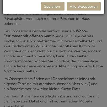
Außendusche bietet alles was Sie für ein Leben im
Speichern
Alle akzeptieren
mediterranen Istrien benötigen. Eine Vielzahl von
unterschiedlichen Sitzmöglichkeiten bietet auch
Privatsphäre, wenn sich mehrere Personen im Haus
befinden.
Das Erdgeschoss der Villa verfügt über ein
Wohn-
Esszimmer mit offenen Kamin
, eine vollausgestattete
Küche, sowie ein Schlafzimmer mit zwei Einzelbetten und
zwei Badezimmer/WC/Dusche. Der offenen Kamin im
Wohnbereich sorgt nicht nur für wohlige Wärme, sondern
auch eine romantische Atmosphäre. In den heißen
Sommermonaten können Sie sich dank der Klimaanlage
auch jederzeit eine angenehme Abkühlung und erholsame
Nächte verschaffen.
Im Obergeschoss finden drei Doppelzimmer (eines mit
eigener Terrasse mit atemberaubenden Meerblick!) und
ein Badezimmer bzw. eine kleine Küche Platz.
Das Haus ist in einem gepflegten Zustand und wurde mit
viel Liebe zum Detail und mit authentischen Möbeln
ausgestattet.