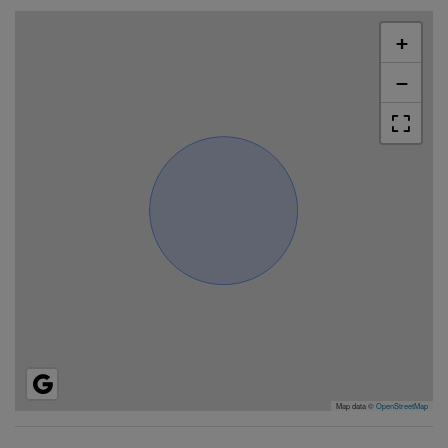
+
−
Map data ©
OpenStreetMap