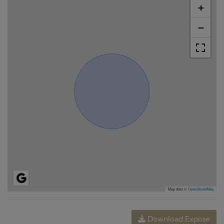
+
−
Map data ©
OpenStreetMap
Download Expose