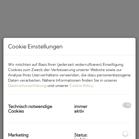
Cookie Einstellungen
Wir möchten auf Basis Ihrer (jederzeit widerrufbaren) Einwilligung
Cookies zum Zweck der Verbesserung unserer Website sowie zur
Beschreibung
Analyse Ihres Userverhaltens verwenden, die dazu personenbezogene
Daten verarbeiten. Nähere Informationen finden Sie in unserer
Datenschutzerklärung
und unserer
Cookie Policy
.
Diese
luxuriöse Villa befindet sich in einer kleinen und sehr
ruhigen Ortschaft in unmittelbarer Nähe von Grožnjan.
Sie wurde im
Jahr 2018 gebaut
und bietet einen der
Technisch notwendige
immer
schönsten Panoramablicke auf die istrischen Wälder, Hügel
Cookies
aktiv
und Weingärten, sowie die Städte Grožnjan und Motovun.
Das Grundstück ist
2.000 m2 groß und völlig eingezäunt,
ohne unmittelbare Nachbarn!
Marketing
Status: