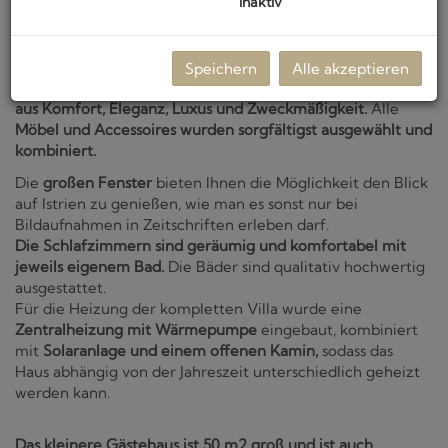
inaktiv
Das
Haupthaus
besteht aus
drei Schlafzimmern, drei
Bädern,
zusätzlicher Gästetoilette, sowie einem
geräumigen,
offenen Küchen-Wohn-Essbereich mit einer
Gesamtfläche von 150 m2.
Speichern
Alle akzeptieren
Das Wohnzimmer und die Küche sind eine Kombination
aus Komfort, Eleganz, Luxus und Zweckmäßigkeit.
Alle
Möbel und Accessoires wurden sorgfältigst ausgewählt und
kombiniert.
Die
großen Fenster
bieten Ihnen die Möglichkeit den Blick
auf Istrien zu genießen, wie man es sonst nur bei
Bildaufnahmen in Zeitschriften erleben darf.
Die Schlafzimmern sind geräumig und komfortabel mit
jeweils eigenem Bad.
Die Bäder sind qualitativ hochwertig
ausgestattet.
Für die Heizung der kompletten Villa wurde eine
Zentralheizung mit Wärmepumpe
eingebaut, kombiniert
mit
Solaranlage und einem offenen Kamin,
sodass das
Haus abhängig von der Jahreszeit unterschiedlich geheizt
werden kann.
Das kleinere Gästehaus ist 50 m2 groß und ist auch