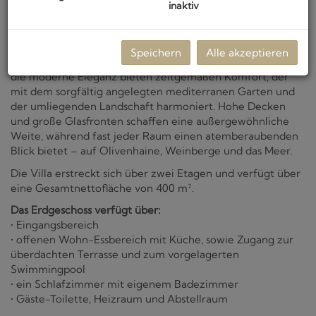
inaktiv
Architektur & Interieur – Mediterraner Charme trifft auf
modernen Komfort
Die Villa befindet sich auf einem 2.500 m2 großen
Speichern
Alle akzeptieren
Baugrundstück. Die mediterrane Architektur der Villa und
die moderne Eleganz bieten zeitgemäßen Komfort, der
mit dem sorgfältig angelegten mediterranen Garten und
der umliegenden Landschaft harmoniert. Hohe Decken
und große Glasfronten schaffen eine außergewöhnliche
Weite, während fast jeder Raum einen atemberaubenden
Blick bietet – auf Olivenhaine, Weinberge und das Meer.
Die Villa erstreckt sich über zwei Etagen und verfügt über
eine Gesamtnettofläche von 400 m².
Das Erdgeschoss verfügt über:
• Eingangsbereich
• offenen Wohn-Essbereich mit Küche, sowie Zugang zur
überdachten Terrasse und zum vorgelagerten
Swimmingpool
• ein Schlafzimmer mit eigenem Badezimmer
• Gäste-Toilette, Heizraum und Abstellraum