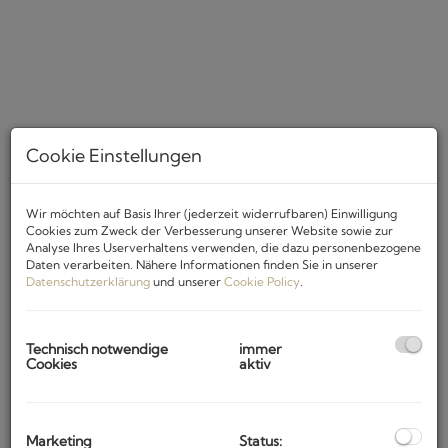
Cookie Einstellungen
Wir möchten auf Basis Ihrer (jederzeit widerrufbaren) Einwilligung
Cookies zum Zweck der Verbesserung unserer Website sowie zur
Beschreibung
Analyse Ihres Userverhaltens verwenden, die dazu personenbezogene
Daten verarbeiten. Nähere Informationen finden Sie in unserer
In einer seltenen und privilegierten Lage an der Westküste
Datenschutzerklärung
und unserer
Cookie Policy
.
Istriens, etwas außerhalb von Poreč, befindet sich diese neu
erbaute und komplett eingerichtete Luxusvilla – eine
harmonische Verbindung aus Eleganz, Privatsphäre und
Technisch notwendige
immer
Cookies
aktiv
der authentischen Schönheit der istrischen Landschaft.
Lage ohne Kompromisse:
Diese aussergewöhnliche
Immobilie liegt am Rande der Bauzone, mit Blick auf
Weinberge, Olivenhaine und das endlose blaue Meer.
Marketing
Status: