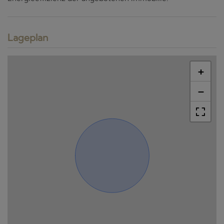
Lageplan
+
−